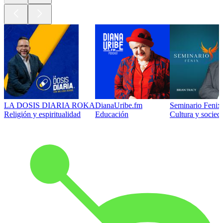
LA DOSIS DIARIA ROKA
DianaUribe.fm
Seminario Fenix 
Religión y espiritualidad
Educación
Cultura y socied