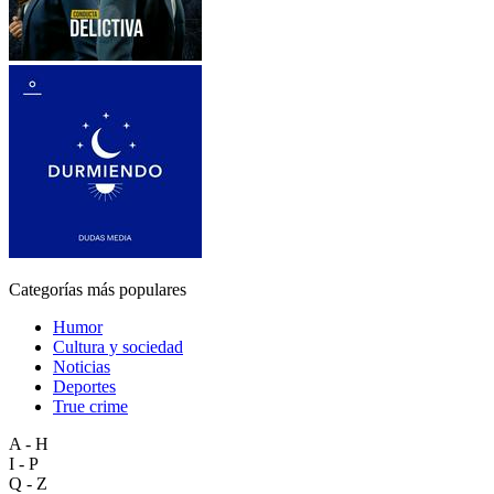
Categorías más populares
Humor
Cultura y sociedad
Noticias
Deportes
True crime
A - H
I - P
Q - Z