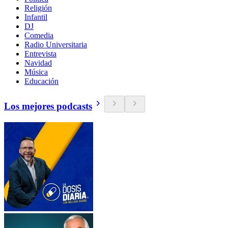
Religión
Infantil
DJ
Comedia
Radio Universitaria
Entrevista
Navidad
Música
Educación
Los mejores podcasts