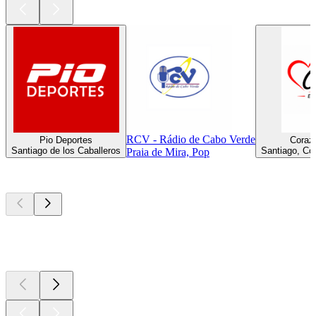
RCV - Rádio de Cabo Verde
Pio Deportes
Coraz
Santiago de los Caballeros
Santiago, Co
Praia de Mira, Pop
Los mejores
podcasts
Los mejores
podcasts
Los mejores
podcasts