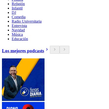
Religión
Infantil
DJ
Comedia
Radio Universitaria
Entrevista
Navidad
Música
Educación
Los mejores podcasts