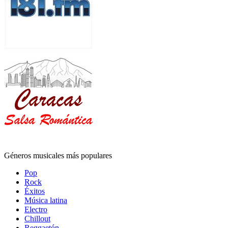
Géneros musicales más populares
Pop
Rock
Éxitos
Música latina
Electro
Chillout
Reggaetón