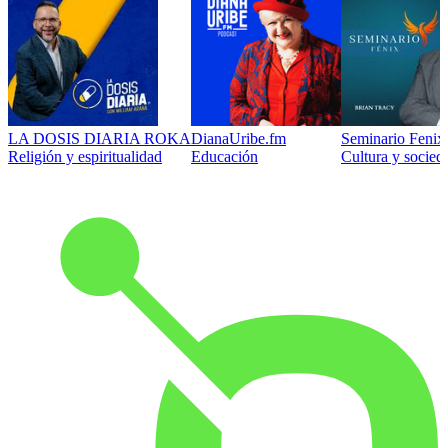
LA DOSIS DIARIA ROKA
DianaUribe.fm
Seminario Fenix 
Religión y espiritualidad
Educación
Cultura y socied