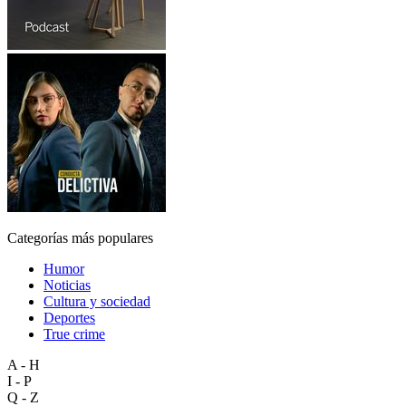
Categorías más populares
Humor
Noticias
Cultura y sociedad
Deportes
True crime
A - H
I - P
Q - Z