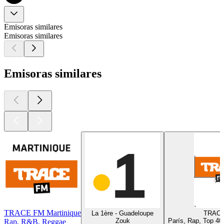
Emisoras similares
Emisoras similares
Emisoras similares
TRACE FM Martinique
La 1ère - Guadeloupe
TRACE
Zouk
París, Rap, Top 40
Rap, R&B, Reggae