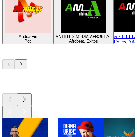
ANTILLE
MadrasFm
ANTILLES MEDIA AFROBEAT
Pop
Afrobeat, Éxitos
Éxitos, Año
Los mejores
podcasts
Los mejores
podcasts
Los mejores
podcasts