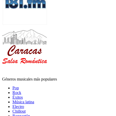
Géneros musicales más populares
Pop
Rock
Éxitos
Música latina
Electro
Chillout
Reggaetón