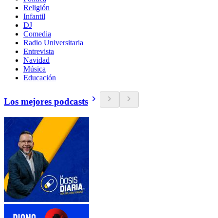
Religión
Infantil
DJ
Comedia
Radio Universitaria
Entrevista
Navidad
Música
Educación
Los mejores podcasts