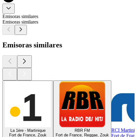
Emisoras similares
Emisoras similares
Emisoras similares
RCI Martini
La 1ère - Martinique
RBR FM
Fort de France, Zouk
Fort de France, Reggae, Zouk
Fort de Fran