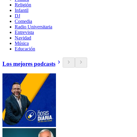
Religión
Infantil
DJ
Comedia
Radio Universitaria
Entrevista
Navidad
Música
Educación
Los mejores podcasts