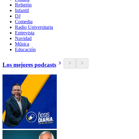
Religión
Infantil
DJ
Comedia
Radio Universitaria
Entrevista
Navidad
Música
Educación
Los mejores podcasts