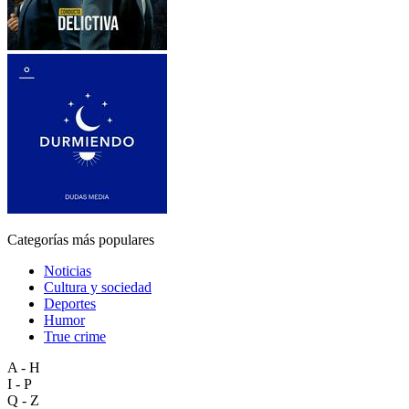
Categorías más populares
Noticias
Cultura y sociedad
Deportes
Humor
True crime
A - H
I - P
Q - Z