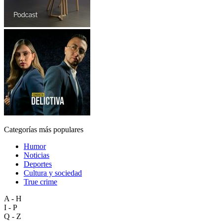
Categorías más populares
Humor
Noticias
Deportes
Cultura y sociedad
True crime
A - H
I - P
Q - Z