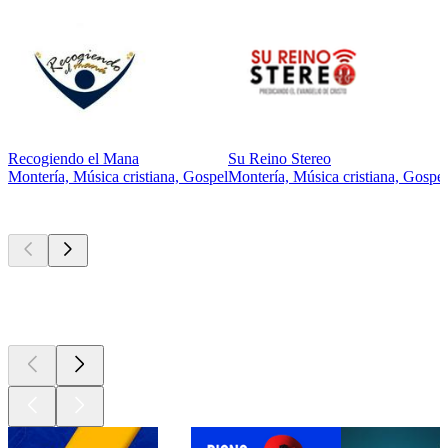
Recogiendo el Mana
Su Reino Stereo
Montería, Música cristiana, Gospel
Montería, Música cristiana, Gospel
Los mejores
podcasts
Los mejores
podcasts
Los mejores
podcasts