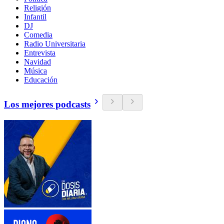
Religión
Infantil
DJ
Comedia
Radio Universitaria
Entrevista
Navidad
Música
Educación
Los mejores podcasts