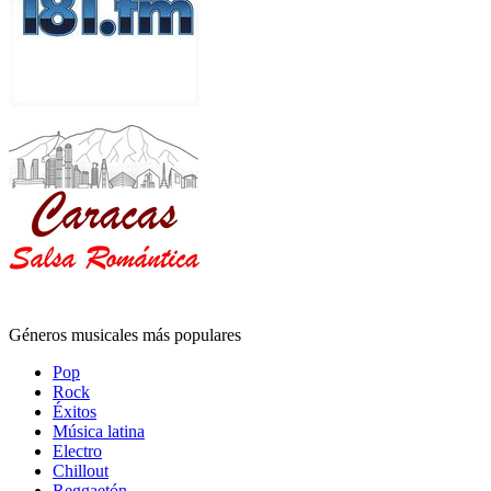
Géneros musicales más populares
Pop
Rock
Éxitos
Música latina
Electro
Chillout
Reggaetón