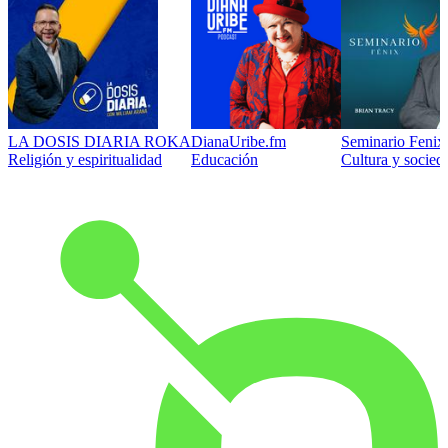
LA DOSIS DIARIA ROKA
DianaUribe.fm
Seminario Fenix 
Religión y espiritualidad
Educación
Cultura y socied