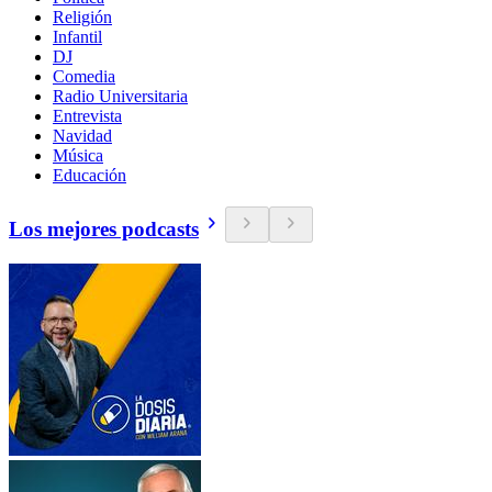
Religión
Infantil
DJ
Comedia
Radio Universitaria
Entrevista
Navidad
Música
Educación
Los mejores podcasts