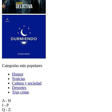
Categorías más populares
Humor
Noticias
Cultura y sociedad
Deportes
True crime
A - H
I - P
Q - Z