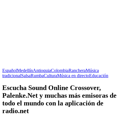
Español
Medellín
Antioquia
Colombia
Ranchera
Música
tradicional
Salsa
Rumba
Cultura
Música en directo
Educación
Escucha Sound Online Crossover,
Palenke.Net y muchas más emisoras de
todo el mundo con la aplicación de
radio.net