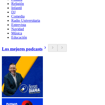
Religión
Infantil
DJ
Comedia
Radio Universitaria
Entrevista
Navidad
Música
Educación
Los mejores podcasts