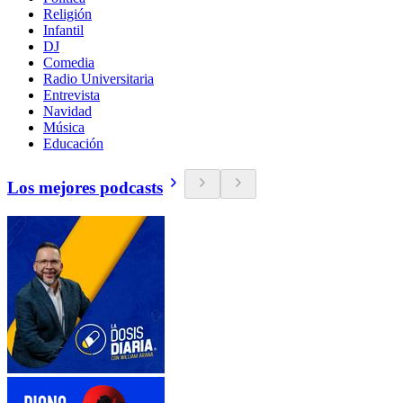
Religión
Infantil
DJ
Comedia
Radio Universitaria
Entrevista
Navidad
Música
Educación
Los mejores podcasts