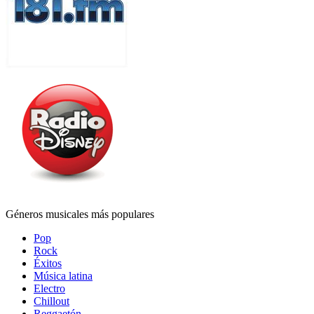
Géneros musicales más populares
Pop
Rock
Éxitos
Música latina
Electro
Chillout
Reggaetón