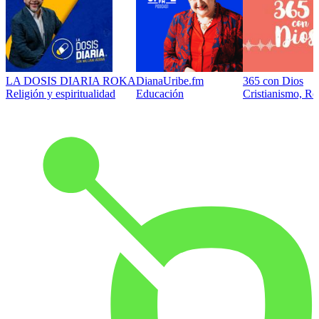
LA DOSIS DIARIA ROKA
DianaUribe.fm
365 con Dios
Religión y espiritualidad
Educación
Cristianismo, Rel