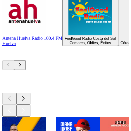
Antena Huelva Radio 100.4 FM
FeelGood Radio Costa del Sol
Comares, Oldies, Éxitos
Córdob
Huelva
Los mejores
podcasts
Los mejores
podcasts
Los mejores
podcasts