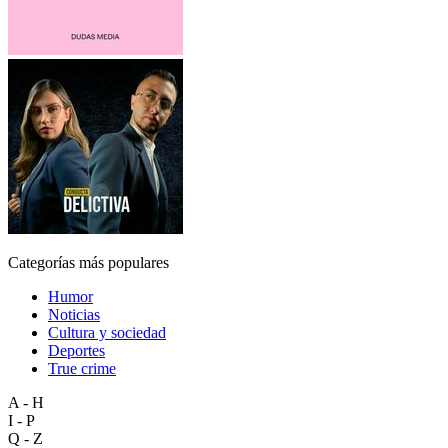
Categorías más populares
Humor
Noticias
Cultura y sociedad
Deportes
True crime
A - H
I - P
Q - Z