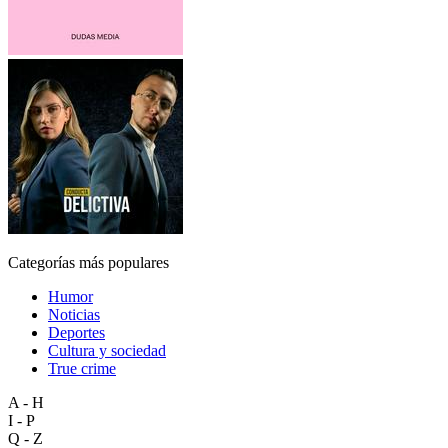
Categorías más populares
Humor
Noticias
Deportes
Cultura y sociedad
True crime
A - H
I - P
Q - Z