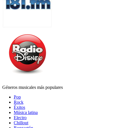
Géneros musicales más populares
Pop
Rock
Éxitos
Música latina
Electro
Chillout
Reggaetón