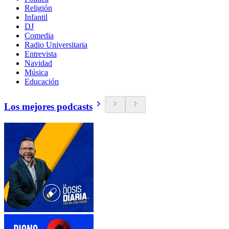
Religión
Infantil
DJ
Comedia
Radio Universitaria
Entrevista
Navidad
Música
Educación
Los mejores podcasts