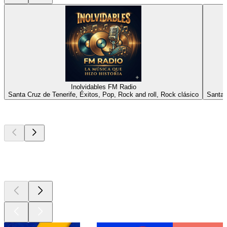
Inolvidables FM Radio
Santa Cruz de Tenerife, Éxitos, Pop, Rock and roll, Rock clásico
Santa 
Los mejores
podcasts
Los mejores
podcasts
Los mejores
podcasts