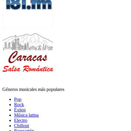
Géneros musicales más populares
Pop
Rock
Éxitos
Música latina
Electro
Chillout
Reggaetón