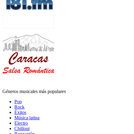
Géneros musicales más populares
Pop
Rock
Éxitos
Música latina
Electro
Chillout
Reggaetón