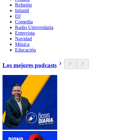
Religión
Infantil
DJ
Comedia
Radio Universitaria
Entrevista
Navidad
Música
Educación
Los mejores podcasts