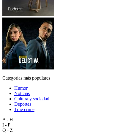
Categorías más populares
Humor
Noticias
Cultura y sociedad
Deportes
True crime
A - H
I - P
Q - Z