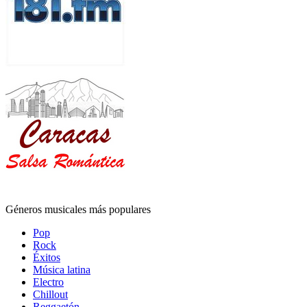
Géneros musicales más populares
Pop
Rock
Éxitos
Música latina
Electro
Chillout
Reggaetón