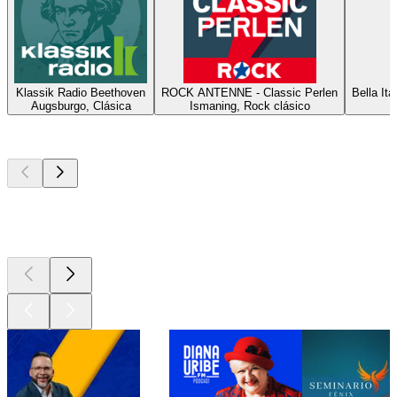
Klassik Radio Beethoven
ROCK ANTENNE - Classic Perlen
Bella It
Augsburgo, Clásica
Ismaning, Rock clásico
Los mejores
podcasts
Los mejores
podcasts
Los mejores
podcasts