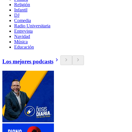
Religión
Infantil
DJ
Comedia
Radio Universitaria
Entrevista
Navidad
Música
Educación
Los mejores podcasts