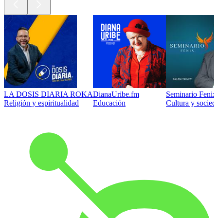
LA DOSIS DIARIA ROKA
DianaUribe.fm
Seminario Fenix 
Religión y espiritualidad
Educación
Cultura y socied