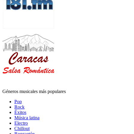
Géneros musicales más populares
Pop
Rock
Éxitos
Música latina
Electro
Chillout
Reggaetón