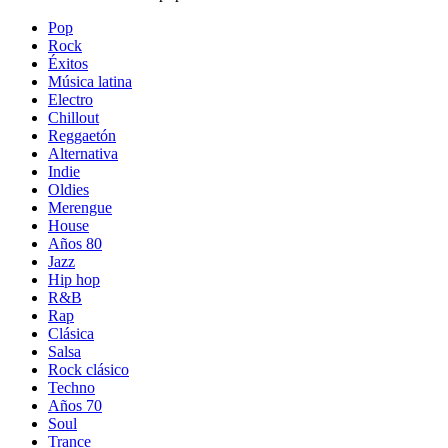
Pop
Rock
Éxitos
Música latina
Electro
Chillout
Reggaetón
Alternativa
Indie
Oldies
Merengue
House
Años 80
Jazz
Hip hop
R&B
Rap
Clásica
Salsa
Rock clásico
Techno
Años 70
Soul
Trance