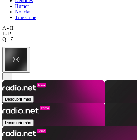
Deportes
Humor
Noticias
True crime
A - H
I - P
Q - Z
Descubrir más
Descubrir más