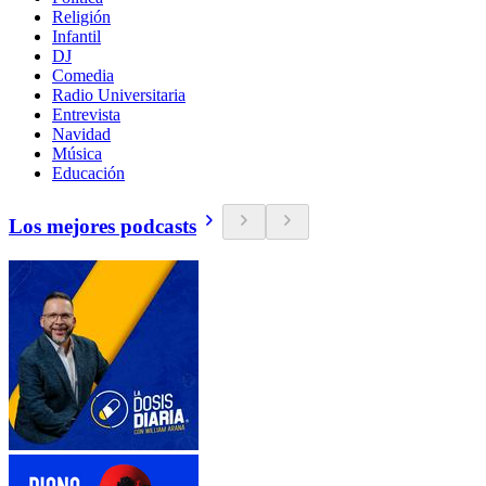
Religión
Infantil
DJ
Comedia
Radio Universitaria
Entrevista
Navidad
Música
Educación
Los mejores podcasts