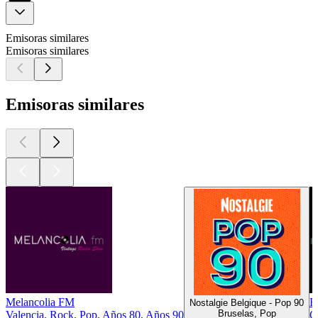
Emisoras similares
Emisoras similares
Emisoras similares
Melancolia FM
E
Nostalgie Belgique - Pop 90
Bruselas, Pop
Valencia, Rock, Pop, Años 80, Años 90
O