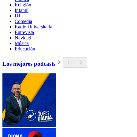
Religión
Infantil
DJ
Comedia
Radio Universitaria
Entrevista
Navidad
Música
Educación
Los mejores podcasts