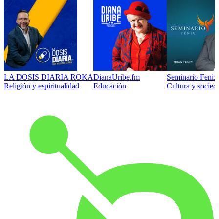
LA DOSIS DIARIA ROKA
DianaUribe.fm
Seminario Fenix 
Religión y espiritualidad
Educación
Cultura y socied