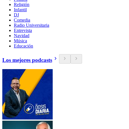
Religión
Infantil
DJ
Comedia
Radio Universitaria
Entrevista
Navidad
Música
Educación
Los mejores podcasts