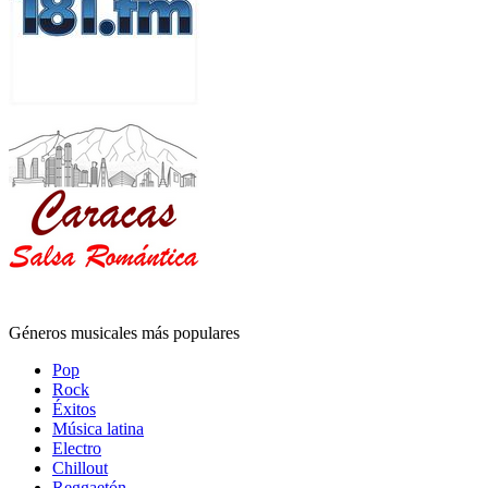
Géneros musicales más populares
Pop
Rock
Éxitos
Música latina
Electro
Chillout
Reggaetón