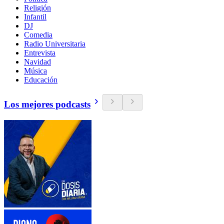
Religión
Infantil
DJ
Comedia
Radio Universitaria
Entrevista
Navidad
Música
Educación
Los mejores podcasts