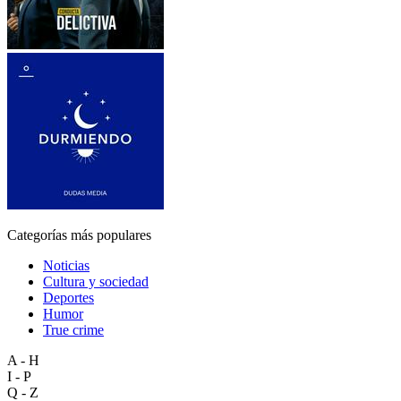
Categorías más populares
Noticias
Cultura y sociedad
Deportes
Humor
True crime
A - H
I - P
Q - Z