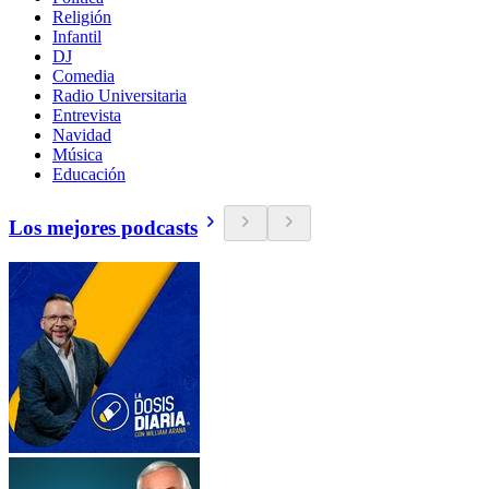
Religión
Infantil
DJ
Comedia
Radio Universitaria
Entrevista
Navidad
Música
Educación
Los mejores podcasts