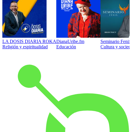
LA DOSIS DIARIA ROKA
DianaUribe.fm
Seminario Fenix 
Religión y espiritualidad
Educación
Cultura y socied