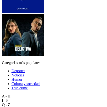
Categorías más populares
Deportes
Noticias
Humor
Cultura y sociedad
True crime
A - H
I - P
Q - Z