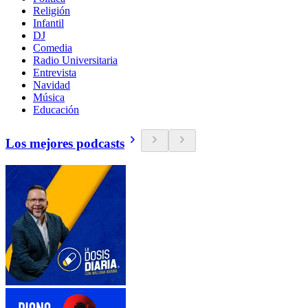
Religión
Infantil
DJ
Comedia
Radio Universitaria
Entrevista
Navidad
Música
Educación
Los mejores podcasts