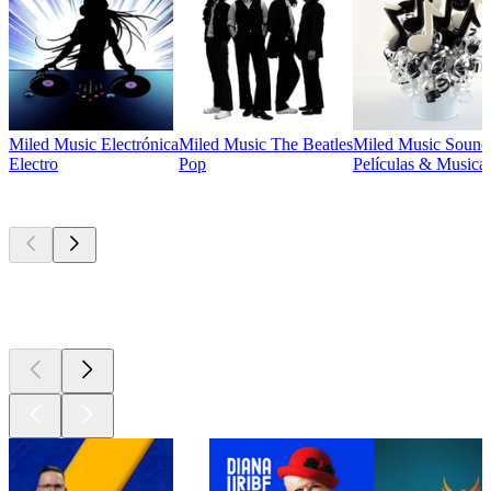
Miled Music Electrónica
Miled Music The Beatles
Miled Music Sound
Electro
Pop
Películas & Musical
Los mejores
podcasts
Los mejores
podcasts
Los mejores
podcasts