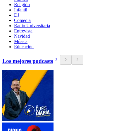
Religión
Infantil
DJ
Comedia
Radio Universitaria
Entrevista
Navidad
Música
Educación
Los mejores podcasts