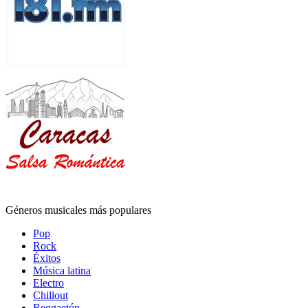
Géneros musicales más populares
Pop
Rock
Éxitos
Música latina
Electro
Chillout
Reggaetón