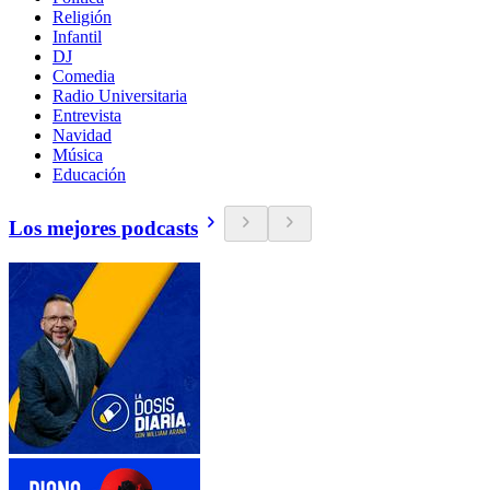
Religión
Infantil
DJ
Comedia
Radio Universitaria
Entrevista
Navidad
Música
Educación
Los mejores podcasts