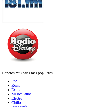
Géneros musicales más populares
Pop
Rock
Éxitos
Música latina
Electro
Chillout
Reggaetón