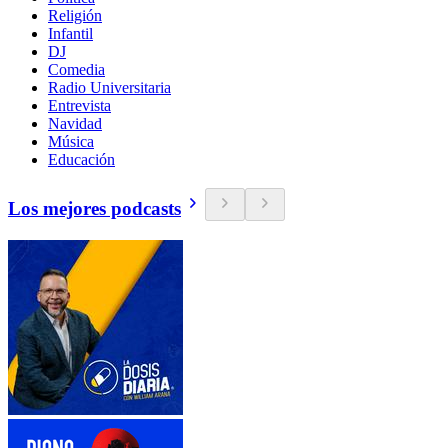
Religión
Infantil
DJ
Comedia
Radio Universitaria
Entrevista
Navidad
Música
Educación
Los mejores podcasts