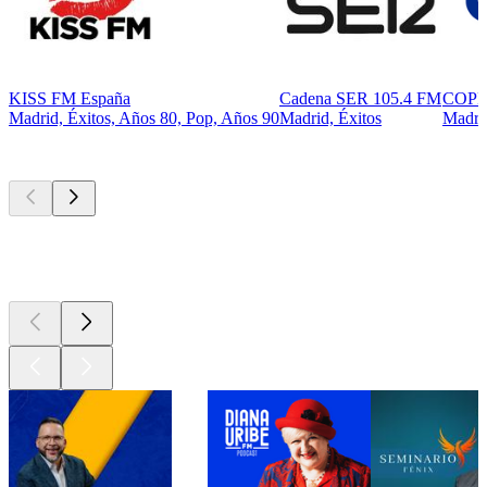
KISS FM España
Cadena SER 105.4 FM
COPE
Madrid, Éxitos, Años 80, Pop, Años 90
Madrid, Éxitos
Madri
Los mejores
podcasts
Los mejores
podcasts
Los mejores
podcasts