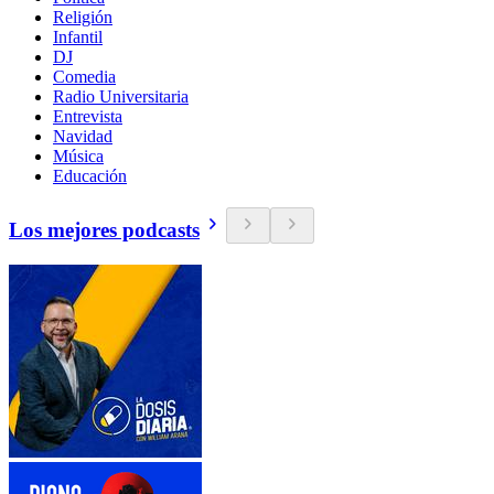
Religión
Infantil
DJ
Comedia
Radio Universitaria
Entrevista
Navidad
Música
Educación
Los mejores podcasts