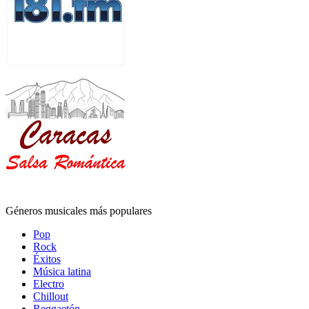
Géneros musicales más populares
Pop
Rock
Éxitos
Música latina
Electro
Chillout
Reggaetón