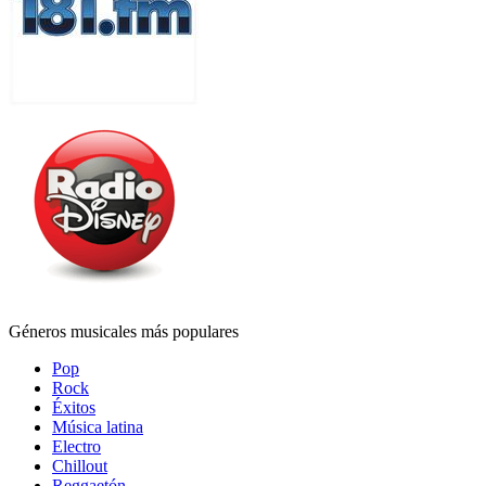
Géneros musicales más populares
Pop
Rock
Éxitos
Música latina
Electro
Chillout
Reggaetón