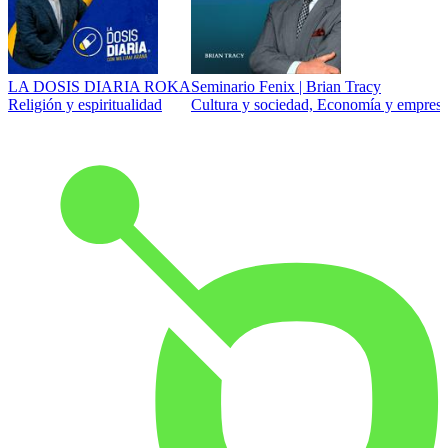
LA DOSIS DIARIA ROKA
Seminario Fenix | Brian Tracy
Religión y espiritualidad
Cultura y sociedad, Economía y empresa