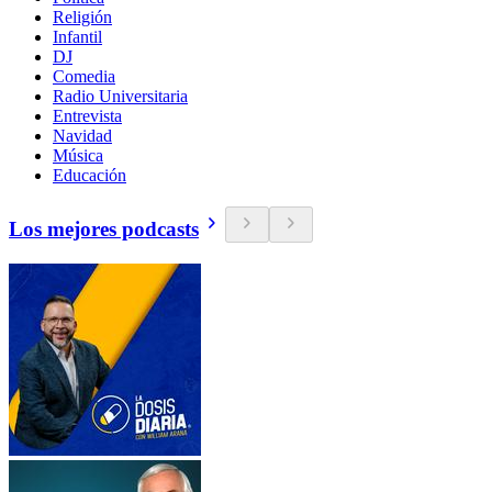
Religión
Infantil
DJ
Comedia
Radio Universitaria
Entrevista
Navidad
Música
Educación
Los mejores podcasts