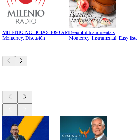
MILENIO NOTICIAS 1090 AM
Beautiful Instrumentals
Monterrey, Discusión
Monterrey, Instrumental, Easy liste
Los mejores
podcasts
Los mejores
podcasts
Los mejores
podcasts