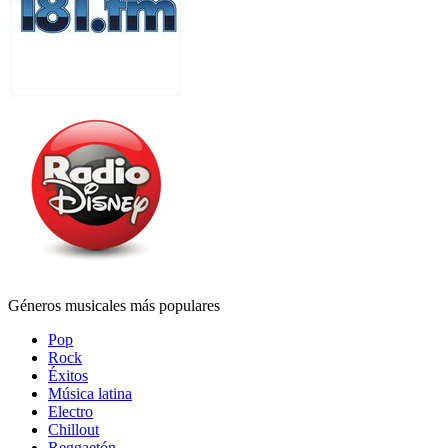
Géneros musicales más populares
Pop
Rock
Éxitos
Música latina
Electro
Chillout
Reggaetón