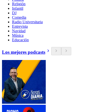
Religión
Infantil
DJ
Comedia
Radio Universitaria
Entrevista
Navidad
Música
Educación
Los mejores podcasts