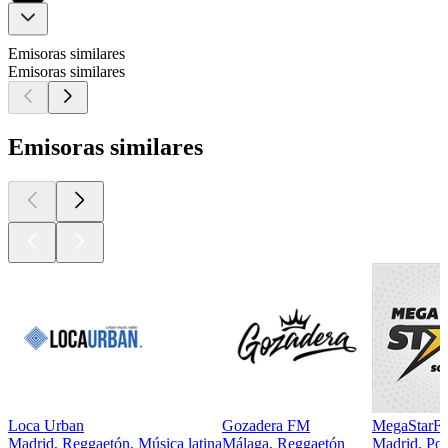
Emisoras similares
Emisoras similares
Emisoras similares
Loca Urban
Gozadera FM
MegaStarF
Madrid, Reggaetón, Música latina
Málaga, Reggaetón
Madrid, Pop