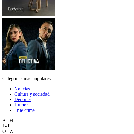
Categorías más populares
Noticias
Cultura y sociedad
Deportes
Humor
True crime
A - H
I - P
Q - Z