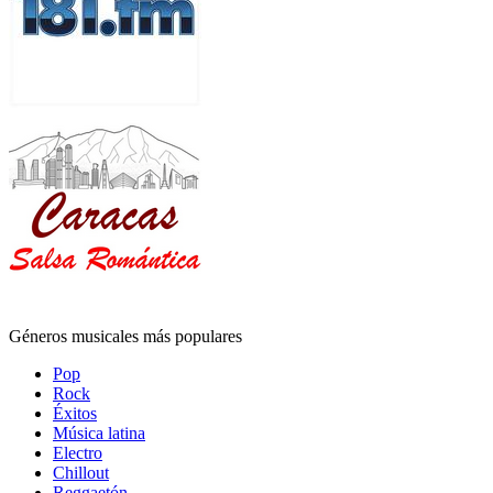
Géneros musicales más populares
Pop
Rock
Éxitos
Música latina
Electro
Chillout
Reggaetón