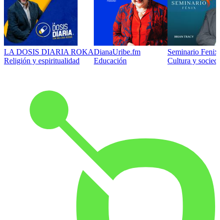
LA DOSIS DIARIA ROKA
DianaUribe.fm
Seminario Fenix 
Religión y espiritualidad
Educación
Cultura y socied