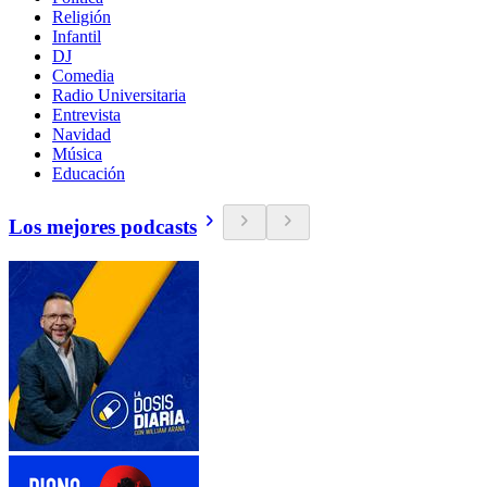
Religión
Infantil
DJ
Comedia
Radio Universitaria
Entrevista
Navidad
Música
Educación
Los mejores podcasts