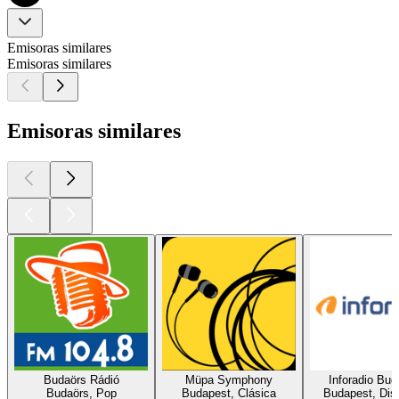
Emisoras similares
Emisoras similares
Emisoras similares
Budaörs Rádió
Müpa Symphony
Inforadio Bud
Budaörs, Pop
Budapest, Clásica
Budapest, Dis