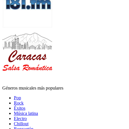
Géneros musicales más populares
Pop
Rock
Éxitos
Música latina
Electro
Chillout
Reggaetón