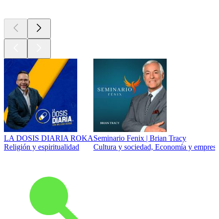
Los mejores
podcasts
LA DOSIS DIARIA ROKA
Seminario Fenix | Brian Tracy
Religión y espiritualidad
Cultura y sociedad, Economía y empresa