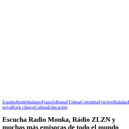
Español
Inglés
Italiano
Francés
Ibagué
Tolima
Colombia
Folclore
Baladas
nova
Rock clásico
Cultura
Educación
Escucha Radio Monka, Rádio ZLZN y
muchas más emisoras de todo el mundo