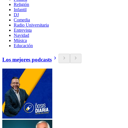
Religión
Infantil
DJ
Comedia
Radio Universitaria
Entrevista
Navidad
Música
Educación
Los mejores podcasts