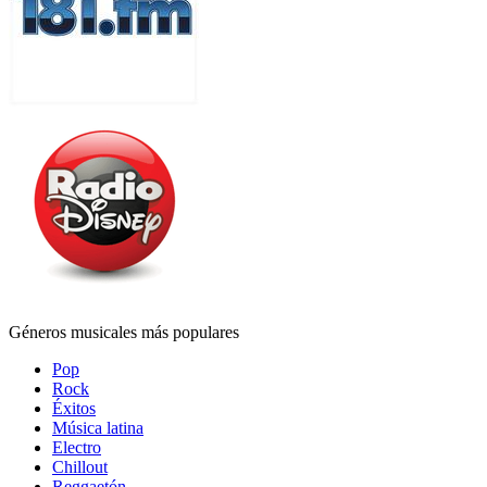
Géneros musicales más populares
Pop
Rock
Éxitos
Música latina
Electro
Chillout
Reggaetón