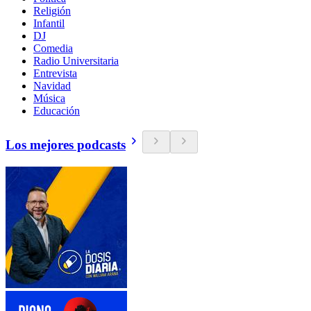
Religión
Infantil
DJ
Comedia
Radio Universitaria
Entrevista
Navidad
Música
Educación
Los mejores podcasts