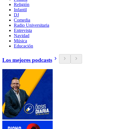
Religión
Infantil
DJ
Comedia
Radio Universitaria
Entrevista
Navidad
Música
Educación
Los mejores podcasts