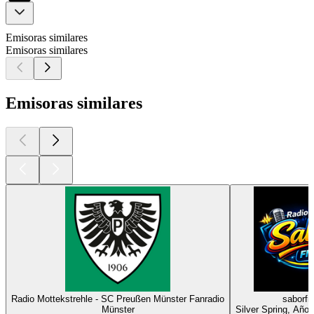
Emisoras similares
Emisoras similares
Emisoras similares
Radio Mottekstrehle - SC Preußen Münster Fanradio
saborf
Münster
Silver Spring, Año