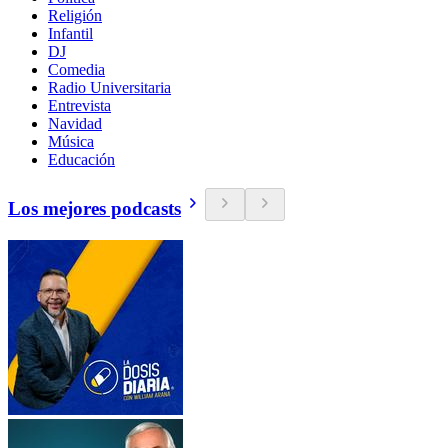
Religión
Infantil
DJ
Comedia
Radio Universitaria
Entrevista
Navidad
Música
Educación
Los mejores podcasts