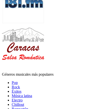
Géneros musicales más populares
Pop
Rock
Éxitos
Música latina
Electro
Chillout
Reggaetón