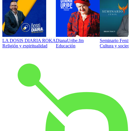
LA DOSIS DIARIA ROKA
DianaUribe.fm
Seminario Fenix 
Religión y espiritualidad
Educación
Cultura y socied