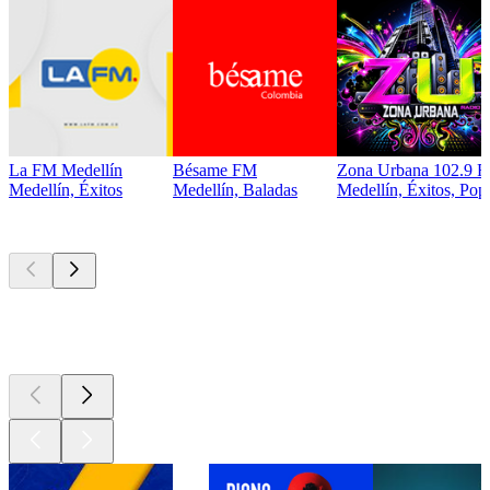
La FM Medellín
Bésame FM
Zona Urbana 102.9 
Medellín, Éxitos
Medellín, Baladas
Medellín, Éxitos, Pop
Los mejores
podcasts
Los mejores
podcasts
Los mejores
podcasts