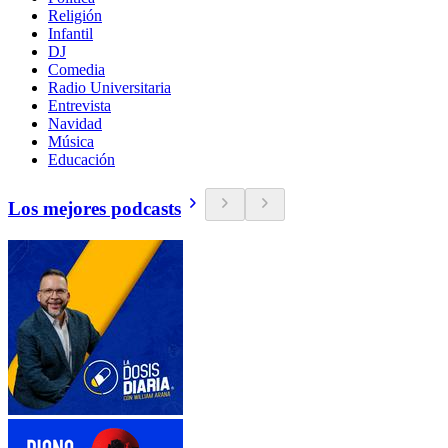
Religión
Infantil
DJ
Comedia
Radio Universitaria
Entrevista
Navidad
Música
Educación
Los mejores podcasts