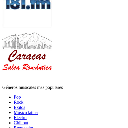
Géneros musicales más populares
Pop
Rock
Éxitos
Música latina
Electro
Chillout
Reggaetón