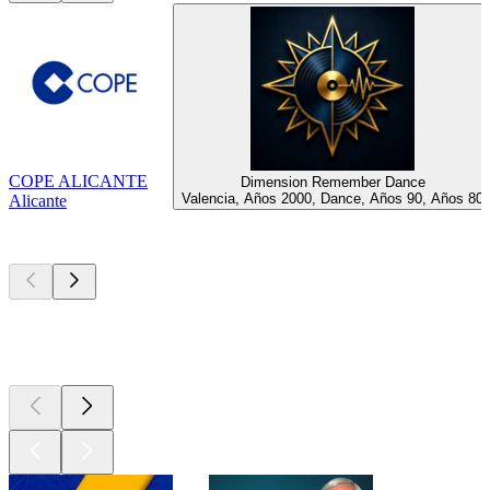
COPE ALICANTE
Dimension Remember Dance
Valencia, Años 2000, Dance, Años 90, Años 80
Alicante
Los mejores
podcasts
Los mejores
podcasts
Los mejores
podcasts