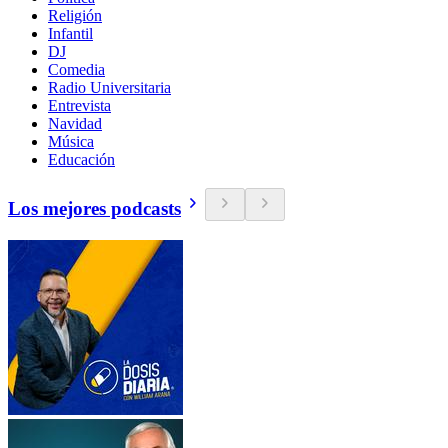
Religión
Infantil
DJ
Comedia
Radio Universitaria
Entrevista
Navidad
Música
Educación
Los mejores podcasts