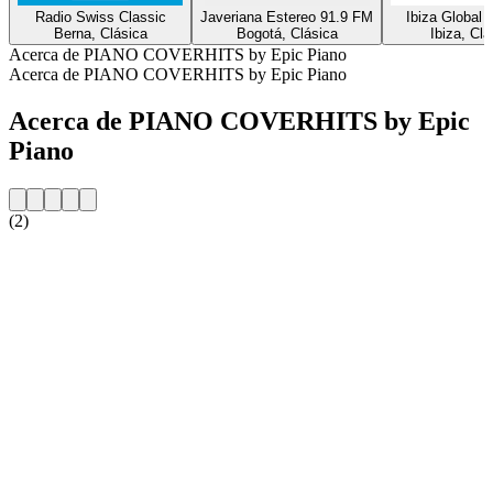
Radio Swiss Classic
Javeriana Estereo 91.9 FM
Ibiza Global 
Berna, Clásica
Bogotá, Clásica
Ibiza, Clá
Acerca de PIANO COVERHITS by Epic Piano
Acerca de PIANO COVERHITS by Epic Piano
Acerca de PIANO COVERHITS by Epic
Piano
(2)
Sitio web de la emisora