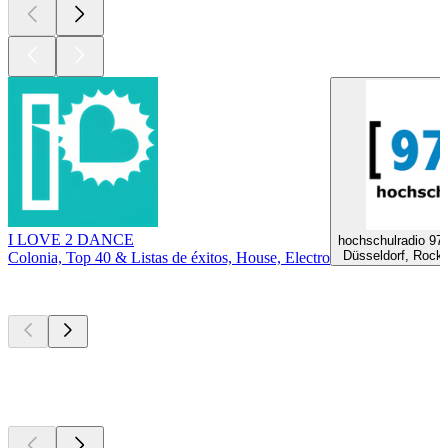
I LOVE 2 DANCE
hochschulradio 97
Düsseldorf, Rock,
Colonia, Top 40 & Listas de éxitos, House, Electro
Los mejores
podcasts
Los mejores
podcasts
Los mejores
podcasts