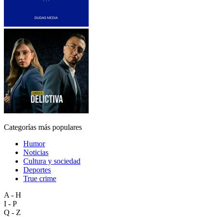
Categorías más populares
Humor
Noticias
Cultura y sociedad
Deportes
True crime
A - H
I - P
Q - Z