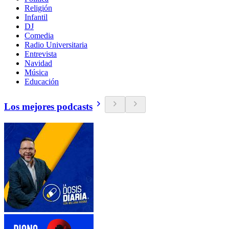
Religión
Infantil
DJ
Comedia
Radio Universitaria
Entrevista
Navidad
Música
Educación
Los mejores podcasts