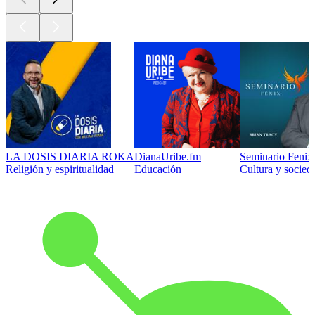
LA DOSIS DIARIA ROKA
DianaUribe.fm
Seminario Fenix 
Religión y espiritualidad
Educación
Cultura y socied