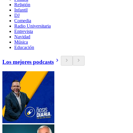
Religión
Infantil
DJ
Comedia
Radio Universitaria
Entrevista
Navidad
Música
Educación
Los mejores podcasts