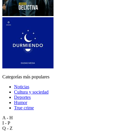
Categorías más populares
Noticias
Cultura y sociedad
Deportes
Humor
True crime
A - H
I - P
Q - Z