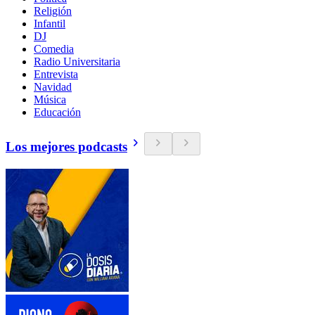
Religión
Infantil
DJ
Comedia
Radio Universitaria
Entrevista
Navidad
Música
Educación
Los mejores podcasts