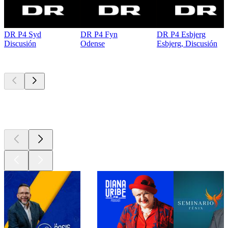
DR P4 Syd
DR P4 Fyn
DR P4 Esbjerg
Discusión
Odense
Esbjerg, Discusión
Los mejores
podcasts
Los mejores
podcasts
Los mejores
podcasts