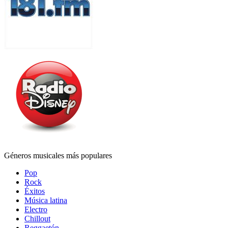
Géneros musicales más populares
Pop
Rock
Éxitos
Música latina
Electro
Chillout
Reggaetón