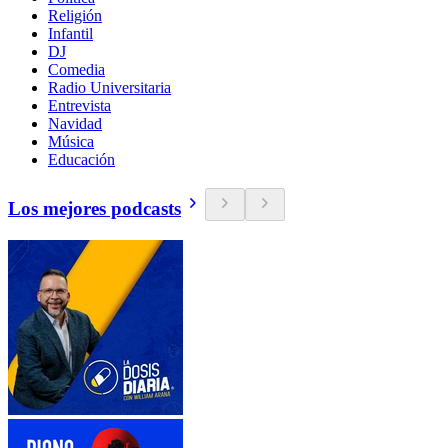
Religión
Infantil
DJ
Comedia
Radio Universitaria
Entrevista
Navidad
Música
Educación
Los mejores podcasts