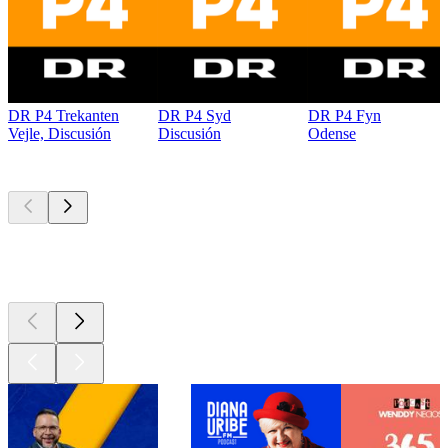
DR P4 Trekanten
DR P4 Syd
DR P4 Fyn
Vejle, Discusión
Discusión
Odense
Los mejores
podcasts
Los mejores
podcasts
Los mejores
podcasts