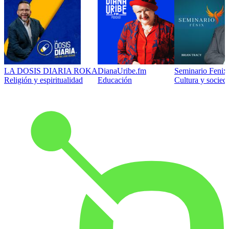
LA DOSIS DIARIA ROKA
DianaUribe.fm
Seminario Fenix 
Religión y espiritualidad
Educación
Cultura y socied