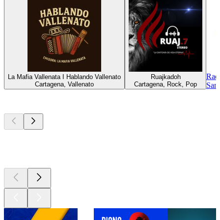
Radi
La Mafia Vallenata I Hablando Vallenato
Ruajkadoh
Cartagena, Vallenato
Cartagena, Rock, Pop
San
Los mejores
podcasts
Los mejores
podcasts
Los mejores
podcasts