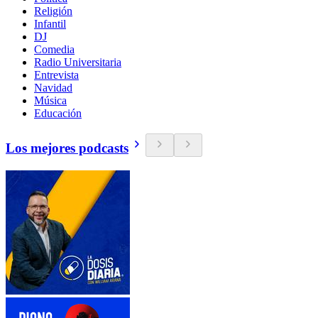
Religión
Infantil
DJ
Comedia
Radio Universitaria
Entrevista
Navidad
Música
Educación
Los mejores podcasts