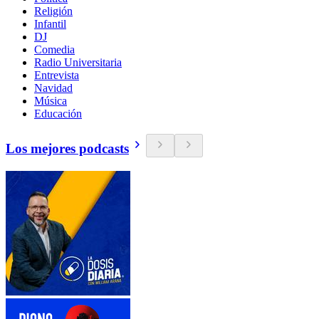
Religión
Infantil
DJ
Comedia
Radio Universitaria
Entrevista
Navidad
Música
Educación
Los mejores podcasts