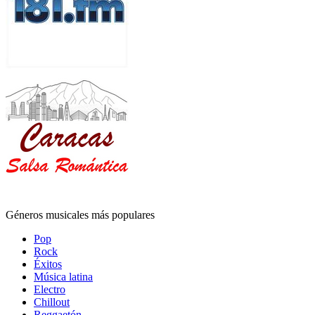
Géneros musicales más populares
Pop
Rock
Éxitos
Música latina
Electro
Chillout
Reggaetón