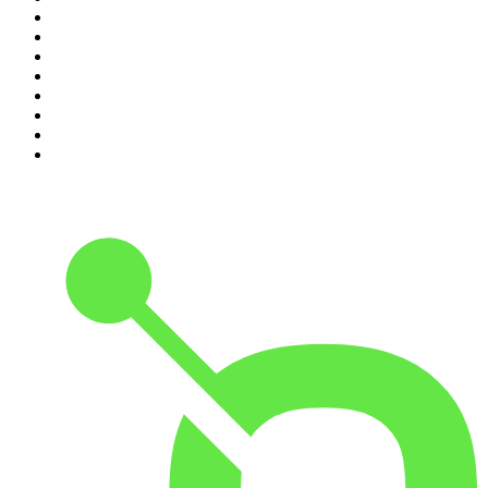
3
.
Seminario Fenix | Brian Tracy
4
.
365 con Dios
5
.
Estoicismo Filosofia
6
.
Despertando
7
.
El Pulso del Fútbol
8
.
Durmiendo
9
.
BBVA Aprendemos juntos
10
.
Conducta Delictiva