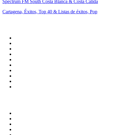
Spectrum FM South Costa Blanca & Costa Cálida
Cartagena, Éxitos, Top 40 & Listas de éxitos, Pop
Top 100 en
radio.net
1
.
Gay FM
2
.
Blu Radio
3
.
Caracol Radio
4
.
SALSA LA SALSERA
5
.
La FM Medellín
6
.
90s90s DANCE RADIO
7
.
Capital Salsa
8
.
Radioaktiva
9
.
181.fm - Awesome 80's
10
.
Caracas. Salsa Romántica
Top 100 podcasts en
Colombia
1
.
LA DOSIS DIARIA ROKA
2
.
DianaUribe.fm
3
.
Seminario Fenix | Brian Tracy
4
.
365 con Dios
5
.
Estoicismo Filosofia