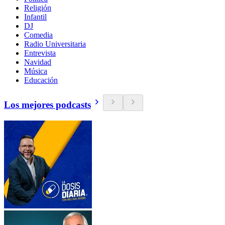
Religión
Infantil
DJ
Comedia
Radio Universitaria
Entrevista
Navidad
Música
Educación
Los mejores podcasts