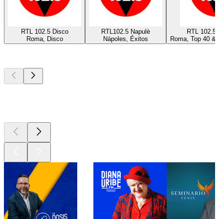
RTL 102.5 Disco
RTL102.5 Napulè
RTL 102.5
Roma, Disco
Nápoles, Éxitos
Roma, Top 40 & L
Los mejores
podcasts
Los mejores
podcasts
Los mejores
podcasts