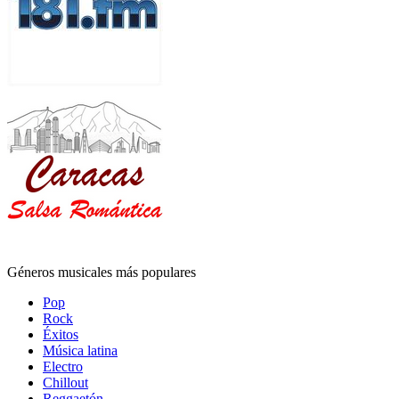
Géneros musicales más populares
Pop
Rock
Éxitos
Música latina
Electro
Chillout
Reggaetón