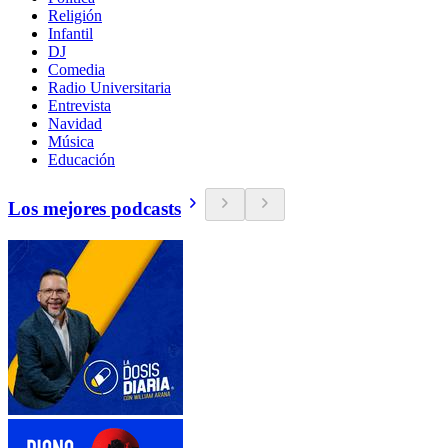
Religión
Infantil
DJ
Comedia
Radio Universitaria
Entrevista
Navidad
Música
Educación
Los mejores podcasts