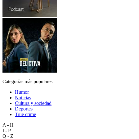
Categorías más populares
Humor
Noticias
Cultura y sociedad
Deportes
True crime
A - H
I - P
Q - Z