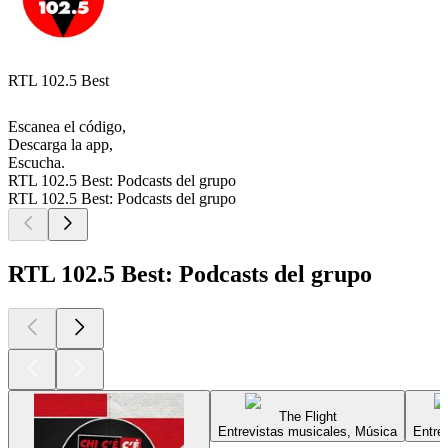
RTL 102.5 Best
Escanea el código,
Descarga la app,
Escucha.
RTL 102.5 Best: Podcasts del grupo
RTL 102.5 Best: Podcasts del grupo
RTL 102.5 Best: Podcasts del grupo
The Flight
Entrevistas musicales, Música
Entre