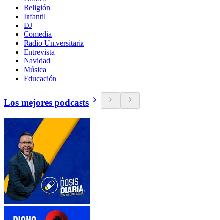
Religión
Infantil
DJ
Comedia
Radio Universitaria
Entrevista
Navidad
Música
Educación
Los mejores podcasts