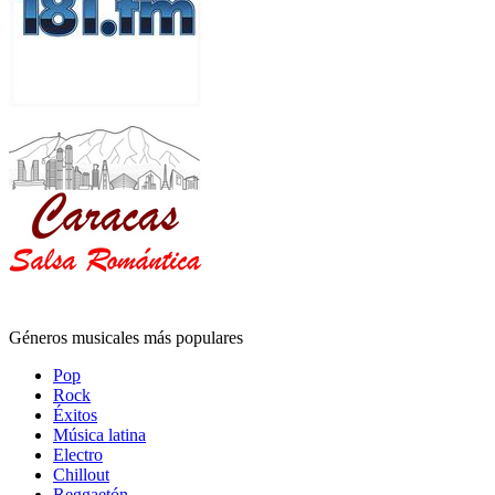
Géneros musicales más populares
Pop
Rock
Éxitos
Música latina
Electro
Chillout
Reggaetón