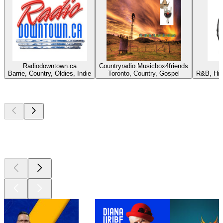
Radiodowntown.ca
Countryradio.Musicbox4friends
Barrie, Country, Oldies, Indie
Toronto, Country, Gospel
R&B, Hip
Los mejores
podcasts
Los mejores
podcasts
Los mejores
podcasts