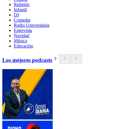
Religión
Infantil
DJ
Comedia
Radio Universitaria
Entrevista
Navidad
Música
Educación
Los mejores podcasts