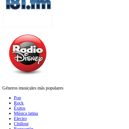
Géneros musicales más populares
Pop
Rock
Éxitos
Música latina
Electro
Chillout
Reggaetón