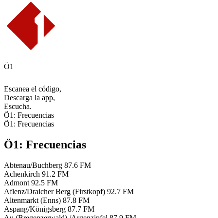
Ö1
Escanea el código,
Descarga la app,
Escucha.
Ö1: Frecuencias
Ö1: Frecuencias
Ö1: Frecuencias
Abtenau/Buchberg
87.6 FM
Achenkirch
91.2 FM
Admont
92.5 FM
Aflenz/Draicher Berg (Firstkopf)
92.7 FM
Altenmarkt (Enns)
87.8 FM
Aspang/Königsberg
87.7 FM
Au (Bregenzerwald) /Argenzipfel
87.9 FM