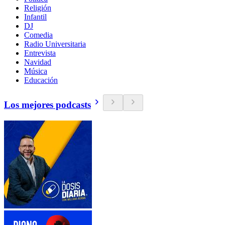
Religión
Infantil
DJ
Comedia
Radio Universitaria
Entrevista
Navidad
Música
Educación
Los mejores podcasts