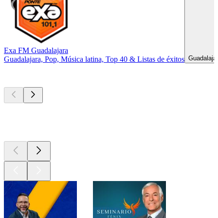
Exa FM Guadalajara
Guadalajar
Guadalajara, Pop, Música latina, Top 40 & Listas de éxitos
Los mejores
podcasts
Los mejores
podcasts
Los mejores
podcasts