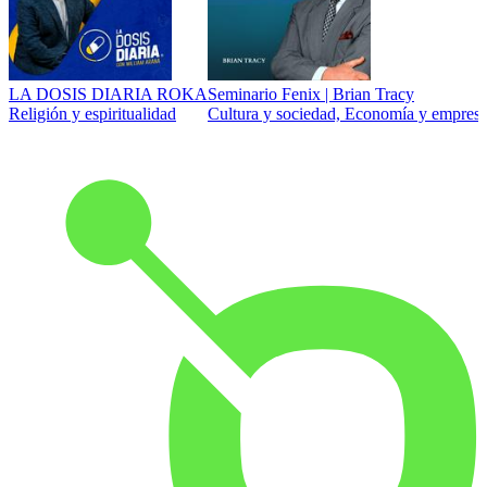
LA DOSIS DIARIA ROKA
Seminario Fenix | Brian Tracy
Religión y espiritualidad
Cultura y sociedad, Economía y empresa