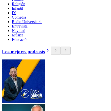
Religión
Infantil
DJ
Comedia
Radio Universitaria
Entrevista
Navidad
Música
Educación
Los mejores podcasts